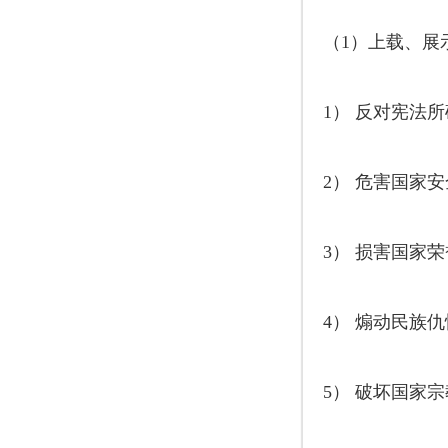
（1）上载、展
1） 反对宪法
2） 危害国家
3） 损害国家
4） 煽动民族
5） 破坏国家