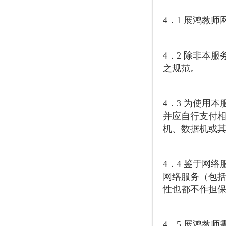
4．1 展鸿教
4．2 除非本
之规范。
4．3 为使用
并应自行支付
机、数据机或
4．4 鉴于网
网络服务（包
性也都不作担
4．5 展鸿教