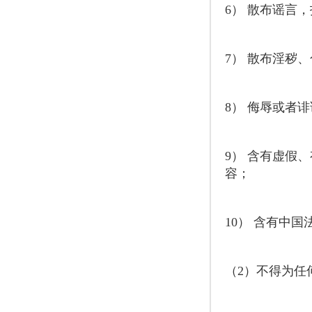
6） 散布谣言
7） 散布淫秽
8） 侮辱或者
9） 含有虚假
容；
10） 含有中
（2）不得为任