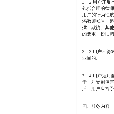
3．2 用户违
包括合理的律
用户的行为性
鸿教师帐号、
扰、欺骗、其
的要求，协助
3．3 用户不
业目的。
3．4 用户须
于：对受到侵
后，用户应给
四、服务内容