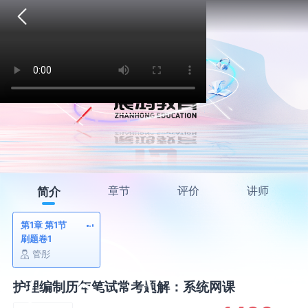
章节
评价
讲师
简介
第1章 第1节
刷题卷1
管彤
护理编制历年笔试常考题解：系统网课