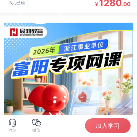
1280
3人已购
.00
￥
加入学习
微信
咨询