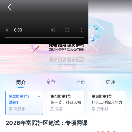
章节
评价
讲师
简介
第2章 第1节
第4章 第1节
第5章 第1节
法律1
第一节：科目认知
社会工作综合能力
崔亚东
孜言
乔华杉
2026年富阳社区笔试：专项网课