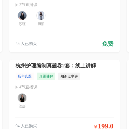
2节直播课
苏瑾
胡阳
免费
45 人已购买
杭州护理编制真题卷2套：线上讲解
历年真题
真题讲解
知识点串讲
4节直播课
管彤
199.0
94 人已购买
￥