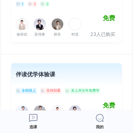
1
2
3
免费
23人已购买
徐祥武
苏伟青
薛菲
时宜
伴读优学体验课
全程线上
支持回看
未上岸次年免费学
免费
25人已购买
吴未
金楚晴
徐祥武
苏伟青
选课
我的