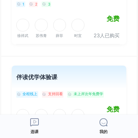
1
2
3
免费
23人已购买
徐祥武
苏伟青
薛菲
时宜
伴读优学体验课
全程线上
支持回看
未上岸次年免费学
免费
25人已购买
吴未
金楚晴
徐祥武
苏伟青
选课
我的