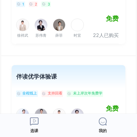
1
2
3
免费
22人已购买
徐祥武
苏伟青
薛菲
时宜
伴读优学体验课
全程线上
支持回看
未上岸次年免费学
免费
25人已购买
吴未
金楚晴
徐祥武
苏伟青
选课
我的