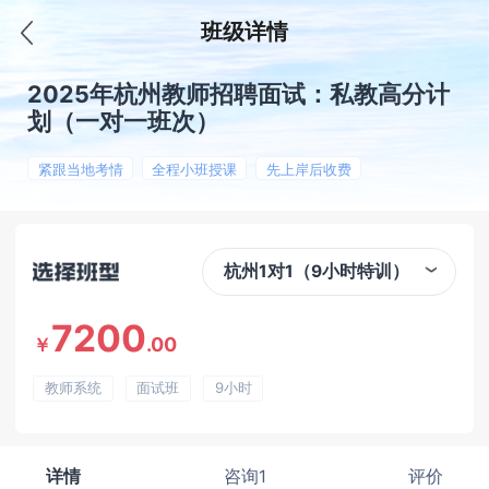
班级详情
2025年杭州教师招聘面试：私教高分计
划（一对一班次）
紧跟当地考情
全程小班授课
先上岸后收费
杭州1对1（9小时特训）
7200
.00
￥
教师系统
面试班
9小时
详情
咨询1
评价