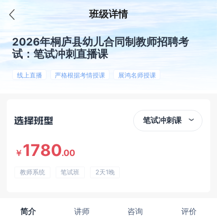
班级详情
2026年桐庐县幼儿合同制教师招聘考
试：笔试冲刺直播课
线上直播
严格根据考情授课
展鸿名师授课
笔试冲刺课
1780
.00
￥
教师系统
笔试班
2天1晚
简介
讲师
咨询
评价