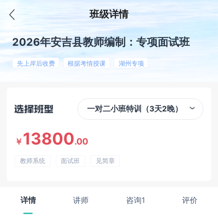
班级详情
2026年安吉县教师编制：专项面试班
先上岸后收费
根据考情授课
湖州专项
一对二小班特训（3天2晚）
13800
.00
￥
教师系统
面试班
见简章
详情
讲师
咨询1
评价