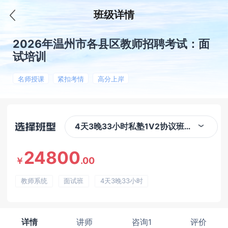
班级详情
2026年温州市各县区教师招聘考试：面
试培训
名师授课
紧扣考情
高分上岸
4天3晚33小时私塾1V2协议班（温州）
24800
.00
￥
教师系统
面试班
4天3晚33小时
详情
讲师
咨询1
评价