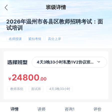
班级详情
2026年温州市各县区教师招聘考试：面
试培训
名师授课
紧扣考情
高分上岸
4天3晚33小时私塾1V2协议班（温州）
24800
.00
￥
教师系统
面试班
4天3晚33小时
详情
讲师
咨询1
评价