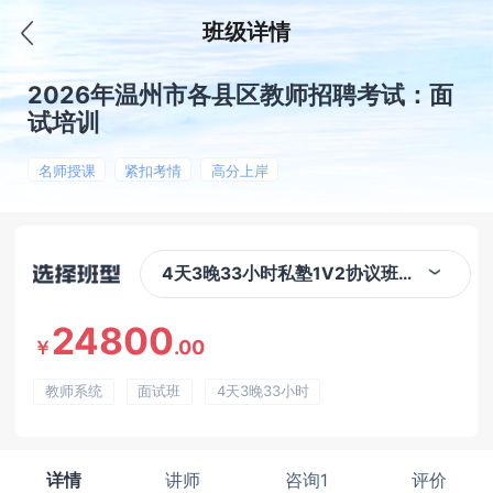
班级详情
2026年温州市各县区教师招聘考试：面
试培训
名师授课
紧扣考情
高分上岸
4天3晚33小时私塾1V2协议班（温州）
24800
.00
￥
教师系统
面试班
4天3晚33小时
详情
讲师
咨询1
评价