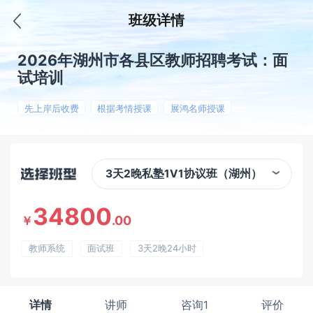
班级详情
2026年湖州市各县区教师招聘考试：面
试培训
先上岸后收费
根据考情授课
展鸿名师授课
3天2晚私塾1V1协议班（湖州）
34800
.00
￥
教师系统
面试班
3天2晚24小时
详情
讲师
咨询1
评价