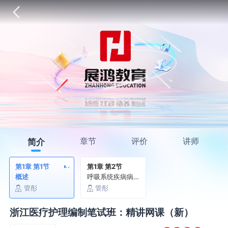
章节
评价
讲师
简介
第1章 第1节
第1章 第2节
概述
呼吸系统疾病病人常见症状体征的护理
管彤
管彤
浙江医疗护理编制笔试班：精讲网课（新）