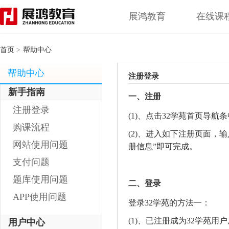
展鸿教育
在线课
首页
>
帮助中心
帮助中心
注册登录
新手指南
一、注册
注册登录
(1)、点击32学苑首页导航
购课流程
(2)、进入如下注册页面，
网站使用问题
册信息”即可完成。
支付问题
题库使用问题
二、登录
APP使用问题
登录32学苑的方法一：
(1)、已注册成为32学苑用
用户中心