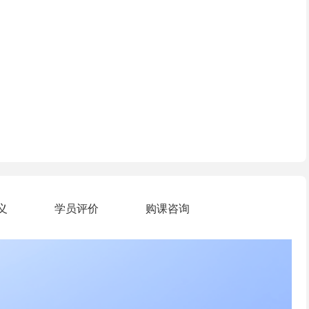
义
学员评价
购课咨询