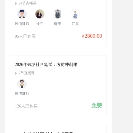
24节点播课
展鸿讲师
徐立
蘇维
江夏
2800.00
95
吕子乔
郑黎
戴学军
高云鹏
2026年钱塘社区笔试：考前冲刺课
2节直播课
展鸿讲师
免费
126