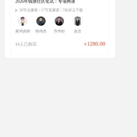
2026年钱塘社区笔试：专项网课
50节点播课
/
17节直播课
/
7份讲义下载
展鸿讲师
韩伟杰
乔华杉
孜言
1280.00
44
崔亚东
胡阳