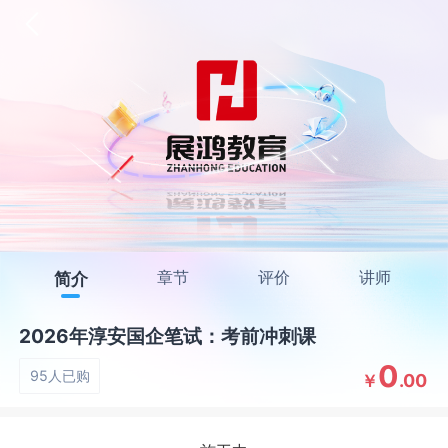
章节
评价
讲师
简介
2026年淳安国企笔试：考前冲刺课
0
95人已购
.00
￥