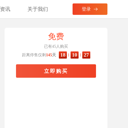
考资讯
关于我们
登录
免费
已有45人购买
:
:
18
10
26
距离停售仅剩
145
天
立即购买