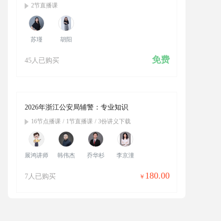
2节直播课
苏瑾
胡阳
免费
45
2026年浙江公安局辅警：专业知识
16节点播课
/
1节直播课
/
3份讲义下载
展鸿讲师
韩伟杰
乔华杉
李京潼
180.00
7
崔亚东