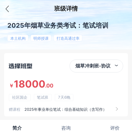
班级详情
2025年烟草业务类考试：笔试培训
本土机构
明师授课
打造高通过率
烟草冲刺班-协议
18000
.00
￥
社区国企
笔试班
7天6晚
赠课程
2025年事业单位笔试：综合基础知识（含写作）
简介
咨询
评价