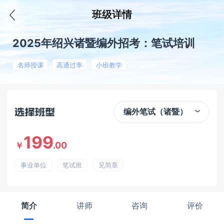
班级详情
2025年绍兴诸暨编外招考：笔试培训
名师授课
高通过率
小班教学
编外笔试（诸暨）
199
.00
￥
事业单位
笔试班
见简章
简介
讲师
咨询
评价