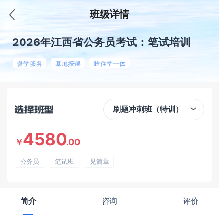
班级详情
2026年江西省公务员考试：笔试培训
督学服务
基地授课
吃住学一体
刷题冲刺班（特训）
4580
.00
￥
公务员
笔试班
见简章
简介
咨询
评价