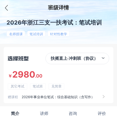
班级详情
2026年浙江三支一扶考试：笔试培训
名师授课
笔试培训
针对性教学
扶摇直上·冲刺班（协议）
2980
.00
￥
其它考试
笔试班
见简章
赠课程
2026年事业单位笔试：综合基础知识（含写作）
简介
讲师
咨询
评价