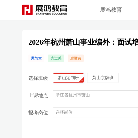
展鸿教育
2026年杭州萧山事业编外：面试
见简章
先过关
后缴费
选择班级
萧山定制班
萧山京牌班
上课地点
浙江省杭州市萧山
报考岗位
选择岗位