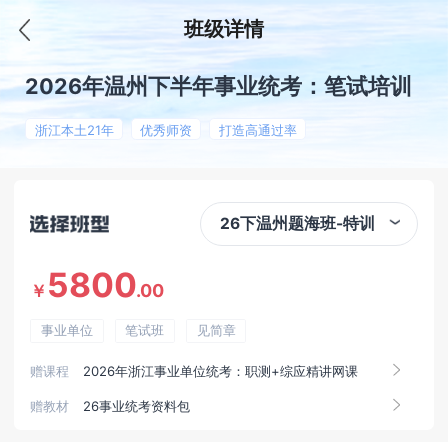
班级详情
2026年温州下半年事业统考：笔试培训
浙江本土21年
优秀师资
打造高通过率
26下温州题海班-特训
5800
.00
￥
事业单位
笔试班
见简章
赠课程
2026年浙江事业单位统考：职测+综应精讲网课
赠教材
26事业统考资料包