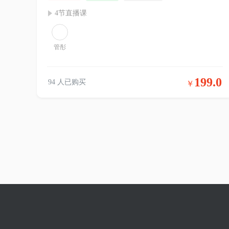
4节直播课
管彤
199.0
94 人已购买
￥