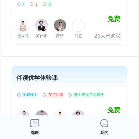
1
2
3
免费
23人已购买
徐祥武
苏伟青
薛菲
时宜
伴读优学体验课
全程线上
支持回看
未上岸次年免费学
免费
25人已购买
吴未
金楚晴
徐祥武
苏伟青
选课
我的